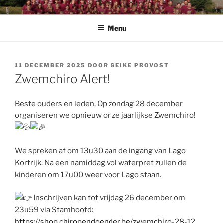
Spring
CHIRO PENDOENDER
Chiro Pendoender Rekkem
naar
Menu
de
inhoud
GEPLAATST
11 DECEMBER 2025
DOOR
GEIKE PROVOST
OP
Zwemchiro Alert!
Beste ouders en leden, Op zondag 28 december
organiseren we opnieuw onze jaarlijkse Zwemchiro!
We spreken af om 13u30 aan de ingang van Lago
Kortrijk. Na een namiddag vol waterpret zullen de
kinderen om 17u00 weer voor Lago staan.
Inschrijven kan tot vrijdag 26 december om
23u59 via Stamhoofd:
https://shop.chiropendoender.be/zwemchiro-28-12