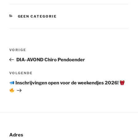
CATEGORIEËN
GEEN CATEGORIE
Berichtnavigatie
Vorig
VORIGE
bericht
DIA-AVOND Chiro Pendoender
Volgend
VOLGENDE
bericht
Inschrijvingen open voor de weekendjes 2026!
Adres