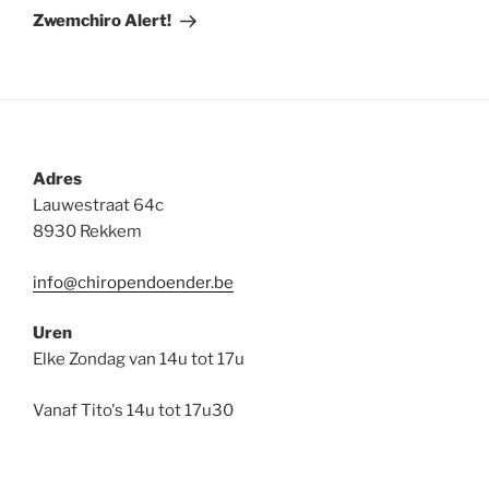
bericht
Zwemchiro Alert!
Adres
Lauwestraat 64c
8930 Rekkem
info@chiropendoender.be
Uren
Elke Zondag van 14u tot 17u
Vanaf Tito's 14u tot 17u30