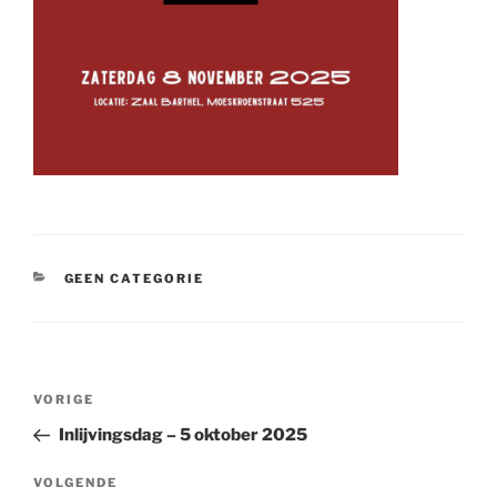
CATEGORIEËN
GEEN CATEGORIE
Berichtnavigatie
Vorig
VORIGE
bericht
Inlijvingsdag – 5 oktober 2025
Volgend
VOLGENDE