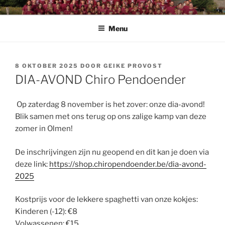
Spring
CHIRO PENDOENDER
Chiro Pendoender Rekkem
naar
Menu
de
inhoud
GEPLAATST
8 OKTOBER 2025
DOOR
GEIKE PROVOST
OP
DIA-AVOND Chiro Pendoender
Op zaterdag 8 november is het zover: onze dia-avond!
Blik samen met ons terug op ons zalige kamp van deze
zomer in Olmen!
De inschrijvingen zijn nu geopend en dit kan je doen via
deze link:
https://shop.chiropendoender.be/dia-avond-
2025
Kostprijs voor de lekkere spaghetti van onze kokjes:
Kinderen (-12): €8
Volwassenen: €15