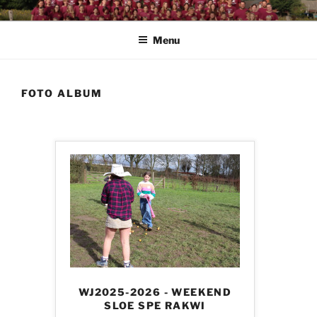
Spring
CHIRO PENDOENDER
Chiro Pendoender Rekkem
naar
Menu
de
inhoud
FOTO ALBUM
WJ2025-2026 - WEEKEND
SLOE SPE RAKWI