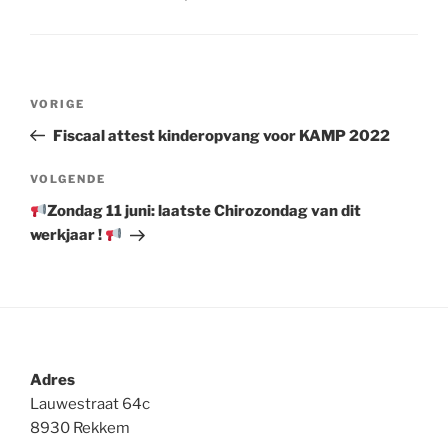
Berichtnavigatie
Vorig
VORIGE
bericht
Fiscaal attest kinderopvang voor KAMP 2022
Volgend
VOLGENDE
bericht
Zondag 11 juni: laatste Chirozondag van dit
werkjaar !
Adres
Lauwestraat 64c
8930 Rekkem