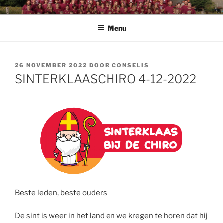
Spring
CHIRO PENDOENDER
Chiro Pendoender Rekkem
naar
Menu
de
inhoud
GEPLAATST
26 NOVEMBER 2022
DOOR
CONSELIS
OP
SINTERKLAASCHIRO 4-12-2022
Beste leden, beste ouders
De sint is weer in het land en we kregen te horen dat hij