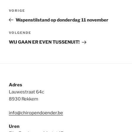
Berichtnavigatie
Vorig
VORIGE
bericht
Wapenstilstand op donderdag 11 november
Volgend
VOLGENDE
bericht
WIJ GAAN ER EVEN TUSSENUIT!
Adres
Lauwestraat 64c
8930 Rekkem
info@chiropendoender.be
Uren