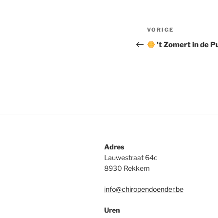
Berichtnavi
Vorig
VORIGE
bericht
’t Zomert in de P
Adres
Lauwestraat 64c
8930 Rekkem
info@chiropendoender.be
Uren