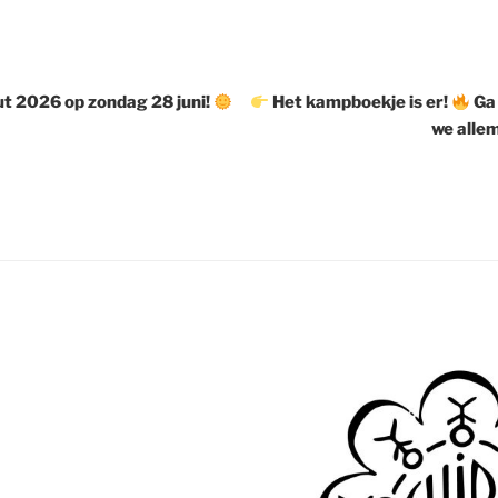
gatie
ut 2026 op zondag 28 juni!
Het kampboekje is er!
Ga 
we allem