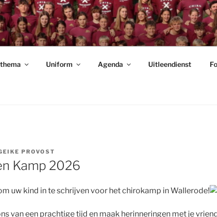
NDOENDER
rthema
Uniform
Agenda
Uitleendienst
Fo
GEIKE PROVOST
gen Kamp 2026
 om uw kind in te schrijven voor het chirokamp in Wallerode!
s van een prachtige tijd en maak herinneringen met je vrien