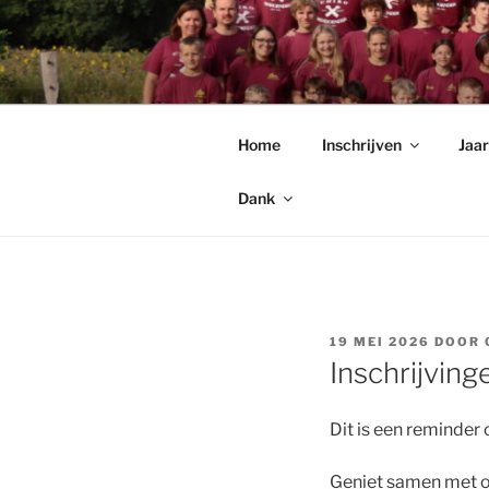
Spring
naar
CHIRO PE
de
Chiro Pendoender Rekkem
inhoud
Home
Inschrijven
Jaa
Dank
GEPLAATST
19 MEI 2026
DOOR
OP
Inschrijvin
Dit is een reminder
Geniet samen met on