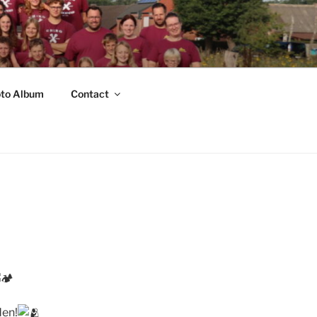
to Album
Contact
den!