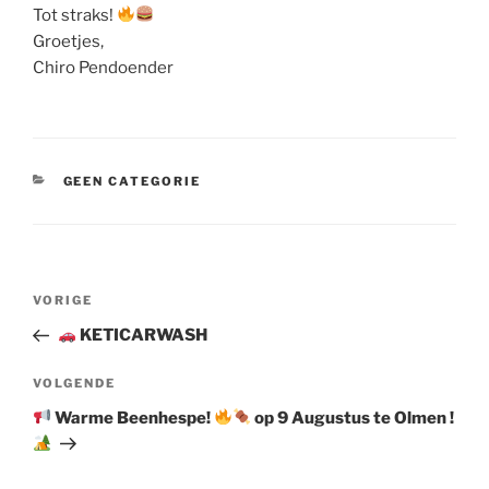
Tot straks!
Groetjes,
Chiro Pendoender
CATEGORIEËN
GEEN CATEGORIE
Berichtnavigatie
Vorig
VORIGE
bericht
KETICARWASH
Volgend
VOLGENDE
bericht
Warme Beenhespe!
op 9 Augustus te Olmen !