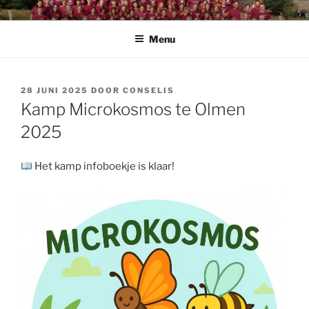
Spring
CHIRO PENDOENDER
Chiro Pendoender Rekkem
naar
Menu
de
inhoud
GEPLAATST
28 JUNI 2025
DOOR
CONSELIS
OP
Kamp Microkosmos te Olmen
2025
Het kamp infoboekje is klaar!