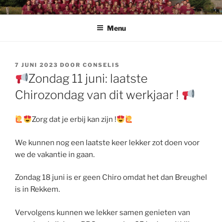
Spring
CHIRO PENDOENDER
Chiro Pendoender Rekkem
naar
Menu
de
inhoud
GEPLAATST
7 JUNI 2023
DOOR
CONSELIS
OP
Zondag 11 juni: laatste
Chirozondag van dit werkjaar !
Zorg dat je erbij kan zijn !
We kunnen nog een laatste keer lekker zot doen voor
we de vakantie in gaan.
Zondag 18 juni is er geen Chiro omdat het dan Breughel
is in Rekkem.
Vervolgens kunnen we lekker samen genieten van