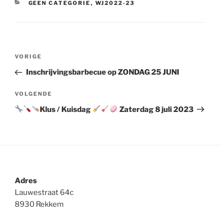
CATEGORIEËN
GEEN CATEGORIE
,
WJ2022-23
Berichtnavigatie
Vorig
VORIGE
bericht
Inschrijvingsbarbecue op ZONDAG 25 JUNI
Volgend
VOLGENDE
bericht
Klus / Kuisdag
Zaterdag 8 juli 2023
Adres
Lauwestraat 64c
8930 Rekkem