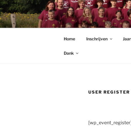
Spring
naar
CHIRO PE
de
Chiro Pendoender Rekkem
inhoud
Home
Inschrijven
Jaa
Dank
USER REGISTER
[wp_event_register