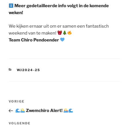
Meer gedetailleerde info volgt in de komende
weken!
We kijken ernaar uit om er samen een fantastisch
weekend van te maken!
Team Chiro Pendoender
CATEGORIEËN
WJ2024-25
Berichtnavigatie
Vorig
VORIGE
bericht
Zwemchiro Alert!
Volgend
VOLGENDE