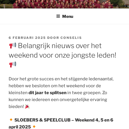
Spring
CHIRO PENDOENDER
Chiro Pendoender Rekkem
naar
Menu
de
inhoud
GEPLAATST
6 FEBRUARI 2025
DOOR
CONSELIS
OP
Belangrijk nieuws over het
weekend voor onze jongste leden!
Door het grote succes en het stijgende ledenaantal,
hebben we besloten om het weekend voor de
kleinsten
dit jaar te splitsen
in twee groepen. Zo
kunnen we iedereen een onvergetelijke ervaring
bieden!
SLOEBERS & SPEELCLUB – Weekend 4, 5 en 6
april 2025