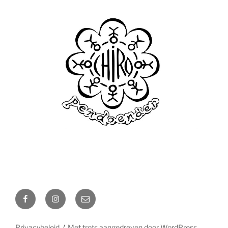
Facebook
Instagram
E-
mail
Privacybeleid
Met trots aangedreven door WordPress