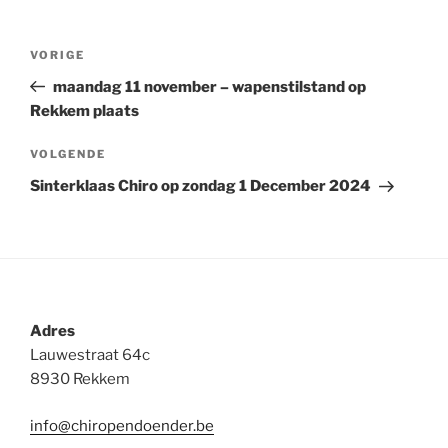
Berichtnavigatie
Vorig
VORIGE
bericht
maandag 11 november – wapenstilstand op
Rekkem plaats
Volgend
VOLGENDE
bericht
Sinterklaas Chiro op zondag 1 December 2024
Adres
Lauwestraat 64c
8930 Rekkem
info@chiropendoender.be