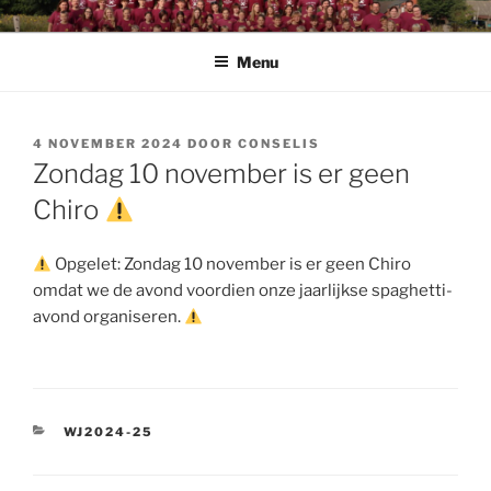
Spring
CHIRO PENDOENDER
Chiro Pendoender Rekkem
naar
Menu
de
inhoud
GEPLAATST
4 NOVEMBER 2024
DOOR
CONSELIS
OP
Zondag 10 november is er geen
Chiro
Opgelet: Zondag 10 november is er geen Chiro
omdat we de avond voordien onze jaarlijkse spaghetti-
avond organiseren.
CATEGORIEËN
WJ2024-25